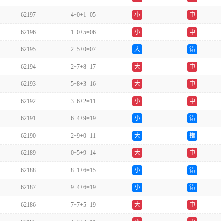
62197
4+0+1=05
小
中
62196
1+0+5=06
小
中
62195
2+5+0=07
大
错
62194
2+7+8=17
大
中
62193
5+8+3=16
大
中
62192
3+6+2=11
小
中
62191
6+4+9=19
小
错
62190
2+9+0=11
大
错
62189
0+5+9=14
大
中
62188
8+1+6=15
小
错
62187
9+4+6=19
小
错
62186
7+7+5=19
大
中