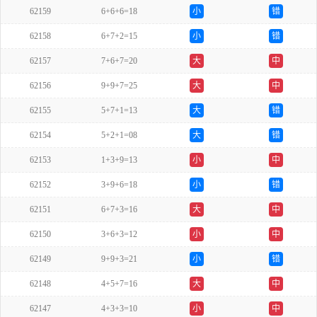
62159
6+6+6=18
小
错
62158
6+7+2=15
小
错
62157
7+6+7=20
大
中
62156
9+9+7=25
大
中
62155
5+7+1=13
大
错
62154
5+2+1=08
大
错
62153
1+3+9=13
小
中
62152
3+9+6=18
小
错
62151
6+7+3=16
大
中
62150
3+6+3=12
小
中
62149
9+9+3=21
小
错
62148
4+5+7=16
大
中
62147
4+3+3=10
小
中