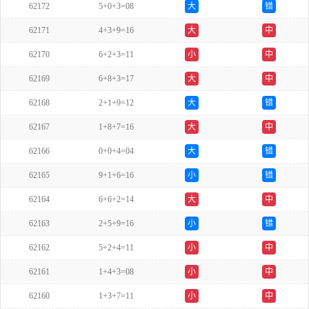
62172
5+0+3=08
大
错
62171
4+3+9=16
大
中
62170
6+2+3=11
小
中
62169
6+8+3=17
大
中
62168
2+1+9=12
大
错
62167
1+8+7=16
大
中
62166
0+0+4=04
大
错
62165
9+1+6=16
小
错
62164
6+6+2=14
大
中
62163
2+5+9=16
小
错
62162
5+2+4=11
小
中
62161
1+4+3=08
小
中
62160
1+3+7=11
小
中