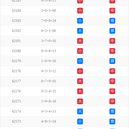
62185
4+3+4=11
小
中
62184
3+0+5=08
小
中
62183
7+9+8=24
小
错
62182
0+5+1=06
大
错
62181
3+7+6=16
大
中
62180
9+4+0=13
小
中
62179
1+6+9=16
小
错
62178
4+5+3=12
小
中
62177
0+7+9=16
大
中
62176
9+2+4=15
大
中
62175
1+9+8=18
大
中
62174
4+5+4=13
大
错
62173
4+9+5=18
小
错