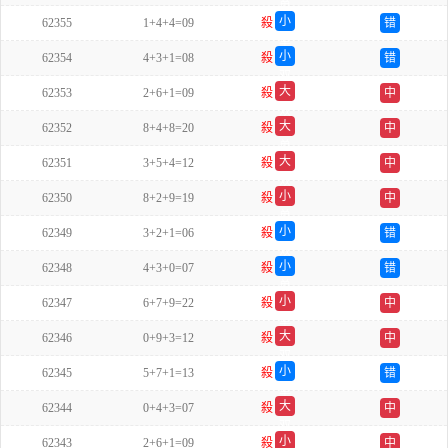
单
小
62355
1+4+4=09
殺
错
单
小
62354
4+3+1=08
殺
错
双
大
62353
2+6+1=09
殺
中
双
大
62352
8+4+8=20
殺
中
单
大
62351
3+5+4=12
殺
中
双
小
62350
8+2+9=19
殺
中
单
小
62349
3+2+1=06
殺
错
双
小
62348
4+3+0=07
殺
错
单
小
62347
6+7+9=22
殺
中
单
大
62346
0+9+3=12
殺
中
双
小
62345
5+7+1=13
殺
错
单
大
62344
0+4+3=07
殺
中
双
小
62343
2+6+1=09
殺
中