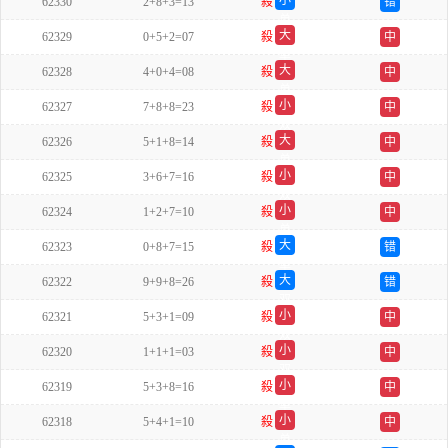
小
62330
2+8+3=13
殺
错
单
大
62329
0+5+2=07
殺
中
单
大
62328
4+0+4=08
殺
中
单
小
62327
7+8+8=23
殺
中
双
大
62326
5+1+8=14
殺
中
单
小
62325
3+6+7=16
殺
中
双
小
62324
1+2+7=10
殺
中
单
大
62323
0+8+7=15
殺
错
单
大
62322
9+9+8=26
殺
错
双
小
62321
5+3+1=09
殺
中
双
小
62320
1+1+1=03
殺
中
双
小
62319
5+3+8=16
殺
中
单
小
62318
5+4+1=10
殺
中
单