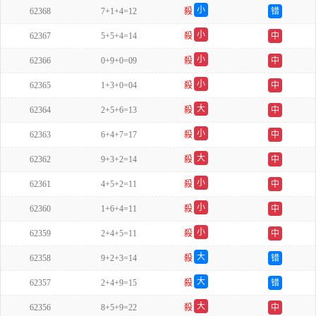
小
62368
7+1+4=12
殺
错
双
小
62367
5+5+4=14
殺
中
双
小
62366
0+9+0=09
殺
中
双
小
62365
1+3+0=04
殺
中
单
大
62364
2+5+6=13
殺
中
单
小
62363
6+4+7=17
殺
中
单
大
62362
9+3+2=14
殺
中
单
小
62361
4+5+2=11
殺
中
双
小
62360
1+6+4=11
殺
中
双
小
62359
2+4+5=11
殺
中
双
大
62358
9+2+3=14
殺
错
双
大
62357
2+4+9=15
殺
错
单
大
62356
8+5+9=22
殺
中