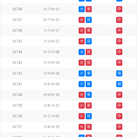
61748
4+7+0=11
大
单
中
61747
8+7+0=15
大
双
中
61746
1+7+9=17
大
单
中
61745
3+3+9=15
大
双
中
61744
0+3+5=08
大
双
中
61743
2+3+9=14
大
双
中
61742
3+9+8=20
小
单
错
61741
5+9+6=20
小
单
错
61740
6+6+6=18
大
单
中
61739
2+8+3=13
小
单
中
61738
0+2+3=05
小
双
中
61737
5+8+6=19
大
单
中