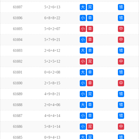
61697
5+2+6=13
大
双
错
61696
6+8+8=22
小
单
错
61695
5+0+2=07
小
单
中
61694
5+7+9=21
小
单
中
61693
2+6+4=12
大
单
错
61692
5+2+5=12
小
双
中
61691
0+6+2=08
大
单
错
61690
2+5+8=15
小
单
中
61689
4+9+8=21
小
双
错
61688
2+0+4=06
大
单
错
61687
4+6+4=14
小
单
错
61686
5+8+1=14
小
双
中
61685
0+9+4=13
大
双
错