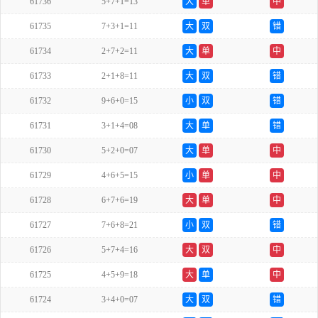
61736
5+7+1=13
大
单
中
61735
7+3+1=11
大
双
错
61734
2+7+2=11
大
单
中
61733
2+1+8=11
大
双
错
61732
9+6+0=15
小
双
错
61731
3+1+4=08
大
单
错
61730
5+2+0=07
大
单
中
61729
4+6+5=15
小
单
中
61728
6+7+6=19
大
单
中
61727
7+6+8=21
小
双
错
61726
5+7+4=16
大
双
中
61725
4+5+9=18
大
单
中
61724
3+4+0=07
大
双
错