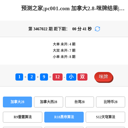
预测之家;pc001.com 加拿大2.8-咪牌结果|加拿大2.8结果分析|加拿大pc2.8预测-在线预测|加拿大在线咪牌|加拿大2.8在线预测_专注研究在线_加拿大2.8 PC查询结果预测走势_官方数据!
第
3467022
期 距下期：
00
分
41
秒
大单
未开:
4
期
大双
未开:
7
期
小单
未开:
8
期
1
2
9
12
小
双
咪牌
+
+
=
-
加拿大28
加拿大西28
台湾28
比特币28
R9雷霆算法
R18黑帝算法
S12天穹算法