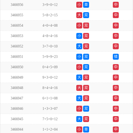
3466956
3+9+0=12
小
单
中
3466955
5+8+2=15
大
双
中
3466954
4+0+4=08
小
双
中
3466953
4+8+4=16
小
双
中
3466952
3+7+0=10
大
双
中
3466951
5+9+9=23
小
双
错
3466950
0+4+5=09
小
双
中
3466949
9+3+0=12
大
双
中
3466948
8+4+4=16
大
双
中
3466947
6+1+1=08
大
双
中
3466946
1+3+3=07
小
双
中
3466945
7+5+0=12
大
双
中
3466944
1+1+2=04
小
单
中