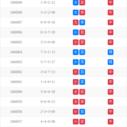
3466969
1+9+2=12
大
双
中
3466968
5+2+2=09
大
单
中
3466967
0+9+9=18
大
单
中
3466966
8+3+7=18
小
双
中
3466965
3+3+0=06
小
双
中
3466964
7+5+1=13
大
双
错
3466963
5+7+5=17
小
双
错
3466962
2+4+7=13
小
双
中
3466961
1+4+6=11
小
双
中
3466960
5+9+4=18
大
双
中
3466959
9+6+8=23
大
单
中
3466958
2+2+5=09
小
双
中
3466957
4+4+0=08
小
双
中